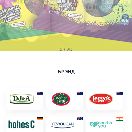
4
/
20
БРЭНД