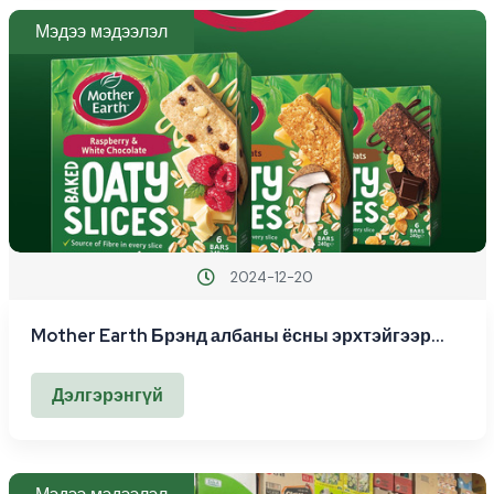
Мэдээ мэдээлэл
2024-12-20
Mother Earth Брэнд албаны ёсны эрхтэйгээр
худалдаалагдаж эхэллээ.
Дэлгэрэнгүй