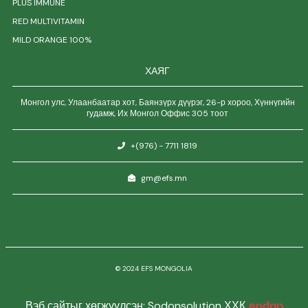
PLUS IMMUNE
RED MULTIVITAMIN
MILD ORANGE 100%
ХАЯГ
Монгол улс, Улаанбаатар хот, Баянзүрх дүүрэг, 26-р хороо, Хүннүгийн
гудамж, Их Монгол Оффис 305 тоот
+(976) - 7711 1819
gm@efs.mn
© 2024 EFS MONGOLIA
Вэб сайтыг хөгжүүлсэн: Sodonsolution ХХК