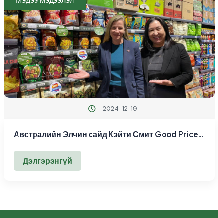
Мэдээ мэдээлэл
2024-12-19
Австралийн Элчин сайд Кэйти Смит Good Price
дэлгүүрээр зочилжээ.
Дэлгэрэнгүй