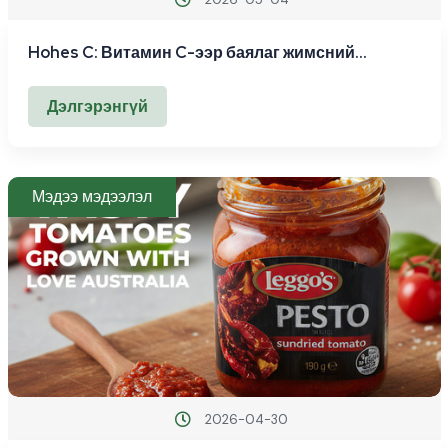
Hohes C: Витамин C-ээр баялаг жимсний
шүүсийн түүх ба чанар
Дэлгэрэнгүй
Мэдээ мэдээлэл
2026-04-30