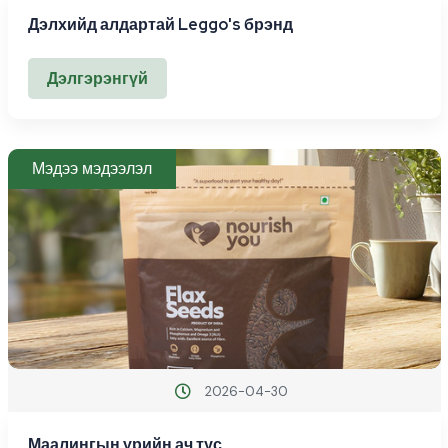
Дэлхийд алдартай Leggo's брэнд
Дэлгэрэнгүй
Мэдээ мэдээлэл
2026-04-30
Маалингын үрийн ач тус