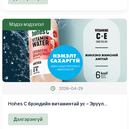
Мэдээ мэдээлэл
2026-04-29
Hohes C брэндийн витаминтай ус – Эрүүл
амьдралын шинэ сонголт
Дэлгэрэнгүй