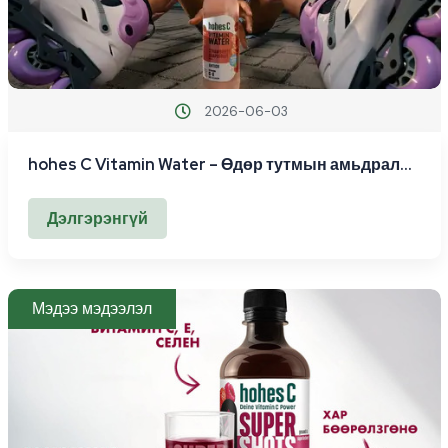
2026-06-03
hohes C Vitamin Water – Өдөр тутмын амьдралд
зориулсан амин дэмтэй сэргээгч ус
Дэлгэрэнгүй
Мэдээ мэдээлэл