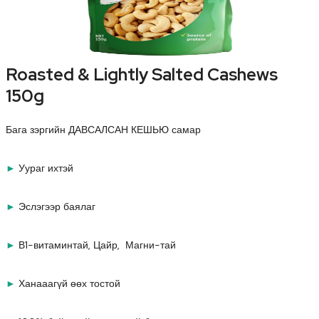
Roasted & Lightly Salted Cashews
150g
Бага зэргийн ДАВСАЛСАН КЕШЬЮ самар
►
Уураг ихтэй
►
Эслэгээр баялаг
►
В1-витаминтай, Цайр, Магни-тай
►
Ханааагүй өөх тостой