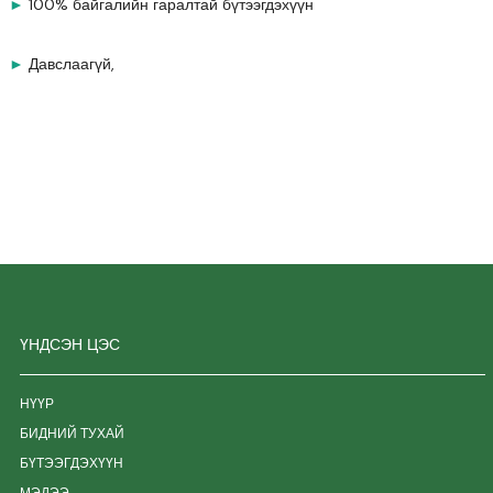
►
100% байгалийн гаралтай бүтээгдэхүүн
►
Давслаагүй,
ҮНДСЭН ЦЭС
НҮҮР
БИДНИЙ ТУХАЙ
БҮТЭЭГДЭХҮҮН