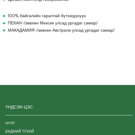
►
100% байгалийн гаралтай бүтээгдэхүүн
►
ПЕКАН-/зөвхөн Мексик улсад ургадаг самар/
►
МАКАДАМИЯ-/зөвхөн Австрали улсад ургадаг самар/
ҮНДСЭН ЦЭС
НҮҮР
БИДНИЙ ТУХАЙ