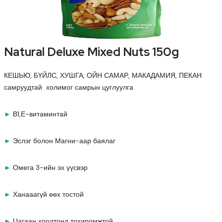
Natural Deluxe Mixed Nuts 150g
КЕШЬЮ, БҮЙЛС, ХУШГА, ОЙН САМАР, МАКАДАМИЯ, ПЕКАН
самруудтай холимог самрын цуглуулга
►
В1,Е-витаминтай
►
Эслэг болон Магни-аар баялаг
►
Омега 3-ийн эх үүсвэр
►
Ханааагүй өөх тостой
►
Цагаан хоолтонд тохиромжтой