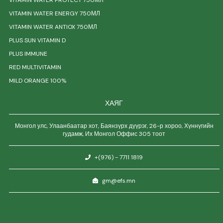
VITAMIN WATER PROTECT 750МЛ
VITAMIN WATER ENERGY 750МЛ
VITAMIN WATER ANTIOX 750МЛ
PLUS SUN VITAMIN D
PLUS IMMUNE
RED MULTIVITAMIN
MILD ORANGE 100%
ХАЯГ
Монгол улс, Улаанбаатар хот, Баянзүрх дүүрэг, 26-р хороо, Хүннүгийн
гудамж, Их Монгол Оффис 305 тоот
+(976) - 7711 1819
gm@efs.mn