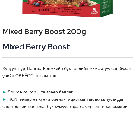
Mixed Berry Boost 200g
Mixed Berry Boost
Хулууны үр, Цангис, Berry-ийн бүх төрлийн жимс агуулсан бүхэл
үрийн ОВЪЁОС-ны амттан
►
Source of Iron - төмрөөр баялаг
►
IRON-төмөр нь хүний биеийн ядаргааг тайлахад тусалдаг,
спортоор хичээллэдэг бүх хүмүүс хэрэглэхэд нэн тохиромжтой.