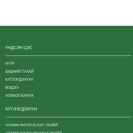
ҮНДСЭН ЦЭС
НҮҮР
БИДНИЙ ТУХАЙ
БҮТЭЭГДЭХҮҮН
МЭДЭЭ
ХОЛБОО БАРИХ
БҮТЭЭГДЭХҮҮН
VITAMIN WATER BOOST 750МЛ