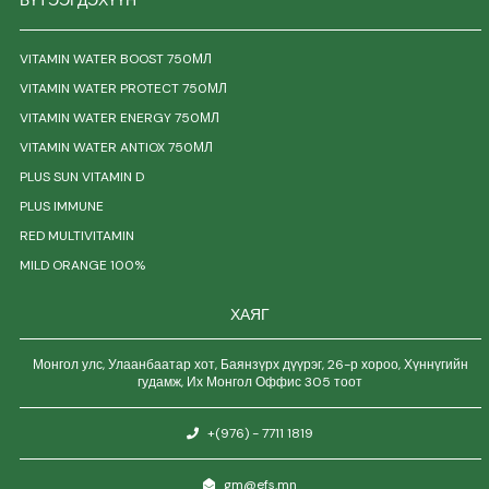
БҮТЭЭГДЭХҮҮН
VITAMIN WATER BOOST 750МЛ
VITAMIN WATER PROTECT 750МЛ
VITAMIN WATER ENERGY 750МЛ
VITAMIN WATER ANTIOX 750МЛ
PLUS SUN VITAMIN D
PLUS IMMUNE
RED MULTIVITAMIN
MILD ORANGE 100%
ХАЯГ
Монгол улс, Улаанбаатар хот, Баянзүрх дүүрэг, 26-р хороо, Хүннүгийн
гудамж, Их Монгол Оффис 305 тоот
+(976) - 7711 1819
gm@efs.mn