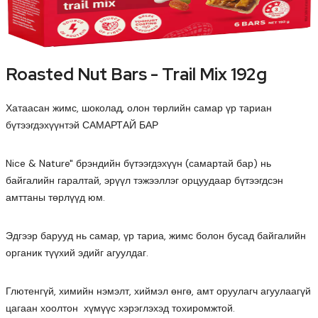
Roasted Nut Bars - Trail Mix 192g
Хатаасан жимс, шоколад, олон төрлийн самар үр тариан
бүтээгдэхүүнтэй САМАРТАЙ БАР
Nice & Nature" брэндийн бүтээгдэхүүн (самартай бар) нь
байгалийн гаралтай, эрүүл тэжээллэг орцуудаар бүтээгдсэн
амттаны төрлүүд юм.
Эдгээр барууд нь самар, үр тариа, жимс болон бусад байгалийн
органик түүхий эдийг агуулдаг.
Глютенгүй, химийн нэмэлт, хиймэл өнгө, амт оруулагч агуулаагүй
цагаан хоолтон хүмүүс хэрэглэхэд тохиромжтой.