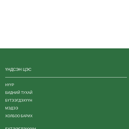
ҮНДСЭН ЦЭС
НҮҮР
БИДНИЙ ТУХАЙ
БҮТЭЭГДЭХҮҮН
МЭДЭЭ
ХОЛБОО БАРИХ