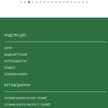
ҮНДСЭН ЦЭС
НҮҮР
БИДНИЙ ТУХАЙ
БҮТЭЭГДЭХҮҮН
МЭДЭЭ
ХОЛБОО БАРИХ
БҮТЭЭГДЭХҮҮН
VITAMIN WATER BOOST 750МЛ
VITAMIN WATER PROTECT 750МЛ