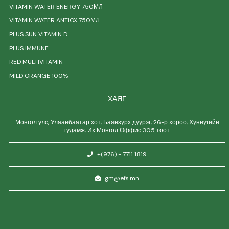
VITAMIN WATER ENERGY 750МЛ
VITAMIN WATER ANTIOX 750МЛ
PLUS SUN VITAMIN D
PLUS IMMUNE
RED MULTIVITAMIN
MILD ORANGE 100%
ХАЯГ
Монгол улс, Улаанбаатар хот, Баянзүрх дүүрэг, 26-р хороо, Хүннүгийн
гудамж, Их Монгол Оффис 305 тоот
+(976) - 7711 1819
gm@efs.mn